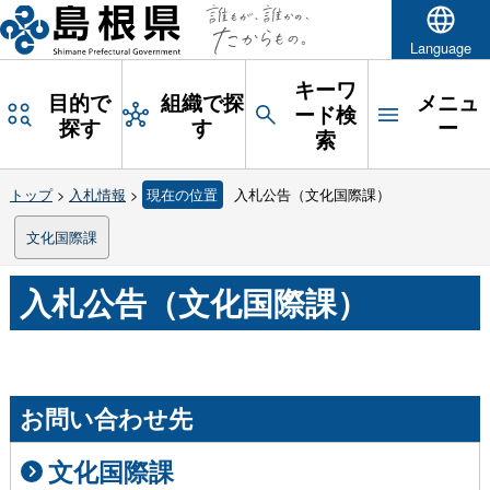
Language
キーワ
目的で
組織で探
メニュ
ード検
探す
す
ー
索
トップ
>
入札情報
>
現在の位置
入札公告（文化国際課）
文化国際課
入札公告（文化国際課）
お問い合わせ先
文化国際課