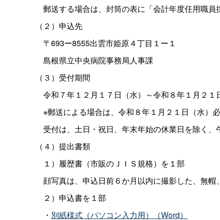
郵送する場合は、封筒の表に「会計年度任用職員採
（２）申込先
〒693ー8555出雲市姫原４丁目１ー１
島根県立中央病院事務局人事課
（３）受付期間
令和７年１２月１７日（水）～令和８年１月２１
※郵送による場合は、令和８年１月２１日（水）
受付は、土日・祝日、年末年始の休業日を除く、
（４）提出書類
１）履歴書（市販のＪＩＳ規格）を１部
顔写真は、申込日前６か月以内に撮影した、無帽、
２）申込書を１部
・
別紙様式（パソコン入力用）（Word）