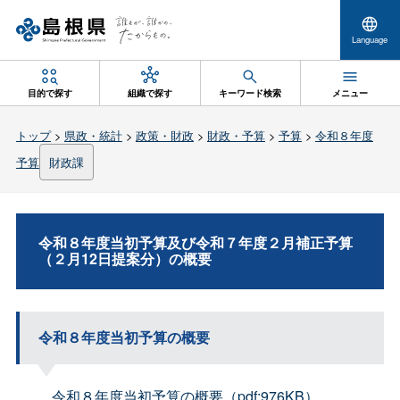
Language
目的で探す
組織で探す
キーワード検索
メニュー
トップ
>
県政・統計
>
政策・財政
>
財政・予算
>
予算
>
令和８年度
予算
財政課
令和８年度当初予算及び令和７年度２月補正予算
（２月12日提案分）の概要
令和８年度当初予算の概要
令和８年度当初予算の概要（pdf:976KB）