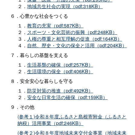
２．
地域共生社会の実現（pdf:318KB）
６．心豊かな社会をつくる
１．
教育の充実（pdf:587KB）
２．
スポーツ・文化芸術の振興（pdf:248KB）
３．
人権の尊重と相互理解の促進（pdf:164KB）
４．
自然、歴史・文化の保全と活用（pdf:204KB）
７．暮らしの基盤を支える
１．
生活基盤の確保（pdf:257KB）
２．
生活環境の保全（pdf:406KB）
８．安全安心な暮らしを守る
１．
防災対策の推進（pdf:492KB）
２．
安全な日常生活の確保（pdf:159KB）
９．その他
(参考１)令和８年度ふるさと島根寄附金（ふるさと
納税）活用事業（pdf:246KB）
(参考２)令和８年度地域未来交付金事業（地域未来