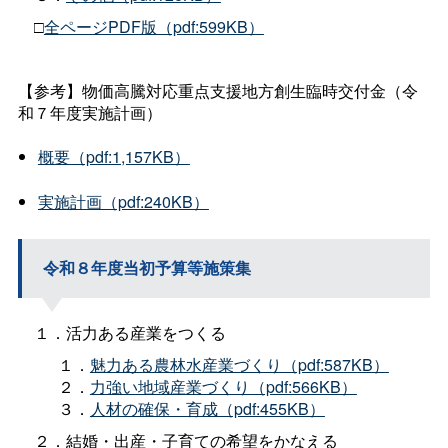
□
全ページPDF版（pdf:599KB）
【参考】物価高騰対応重点支援地方創生臨時交付金（令
和７年度実施計画）
概要（pdf:1,157KB）
実施計画（pdf:240KB）
令和８年度当初予算等施策集
１．活力ある産業をつくる
１．
魅力ある農林水産業づくり（pdf:587KB）
２．
力強い地域産業づくり（pdf:566KB）
３．
人材の確保・育成（pdf:455KB）
２．結婚・出産・子育ての希望をかなえる