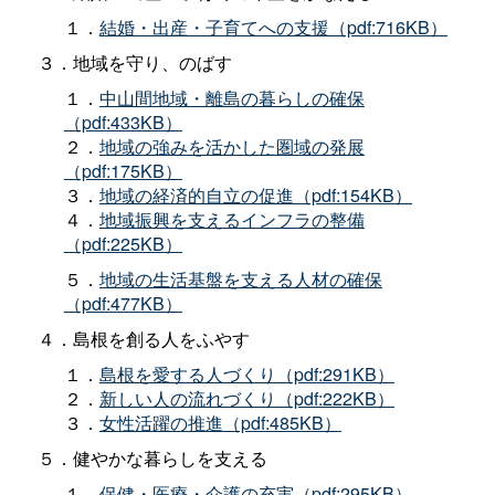
１．
結婚・出産・子育てへの支援（pdf:716KB）
３．地域を守り、のばす
１．
中山間地域・離島の暮らしの確保
（pdf:433KB）
２．
地域の強みを活かした圏域の発展
（pdf:175KB）
３．
地域の経済的自立の促進（pdf:154KB）
４．
地域振興を支えるインフラの整備
（pdf:225KB）
５．
地域の生活基盤を支える人材の確保
（pdf:477KB）
４．島根を創る人をふやす
１．
島根を愛する人づくり（pdf:291KB）
２．
新しい人の流れづくり（pdf:222KB）
３．
女性活躍の推進（pdf:485KB）
５．健やかな暮らしを支える
１．
保健・医療・介護の充実（pdf:295KB）