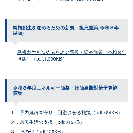
島根創生を進めるための新規・拡充施策(令和８年
度版)
島根創生を進めるための新規・拡充施策（令和８年
度版）（pdf:1,090KB）
令和８年度エネルギー価格・物価高騰対策予算施
策集
１．
県内経済を守り、回復させる施策（pdf:484KB）
２．
県民生活の支援（pdf:315KB）
３．
その他（pdf:126KB）