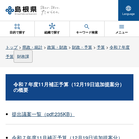
Language
目的で探す
組織で探す
キーワード検索
メニュー
トップ
>
県政・統計
>
政策・財政
>
財政・予算
>
予算
>
令和７年度
予算
財政課
令和７年度11月補正予算（12月19日追加提案分）
の概要
提出議案一覧（pdf:235KB）
令和７年度11月補正予算（12月19日追加提案分）