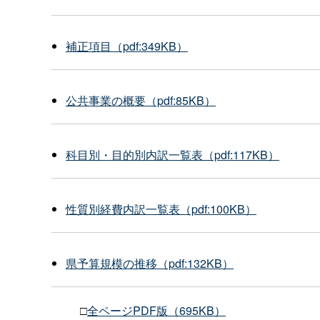
補正項目（pdf:349KB）
公共事業の概要（pdf:85KB）
科目別・目的別内訳一覧表（pdf:117KB）
性質別経費内訳一覧表（pdf:100KB）
県予算規模の推移（pdf:132KB）
□
全ページPDF版（695KB）