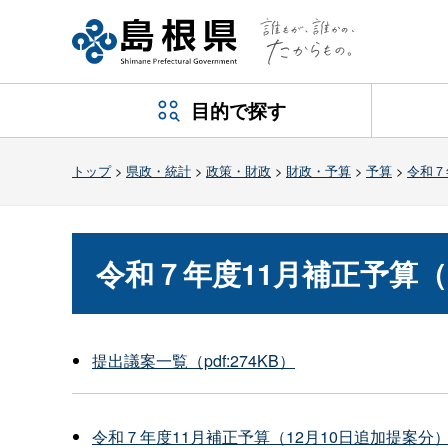
目的で探す
トップ
>
県政・統計
>
政策・財政
>
財政・予算
>
予算
>
令和７
令和７年度11月補正予算（
提出議案一覧（pdf:274KB）
令和７年度11月補正予算（12月10日追加提案分）の概