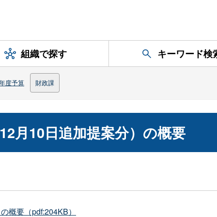
組織で探す
キーワード検
年度予算
財政課
12月10日追加提案分）の概要
要（pdf:204KB）