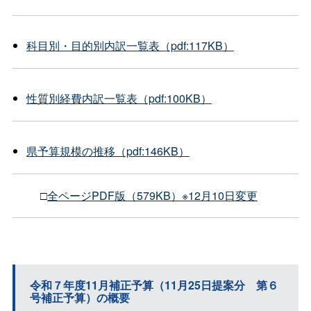
科目別・目的別内訳一覧表（pdf:117KB）
性質別経費内訳一覧表（pdf:100KB）
県予算規模の推移（pdf:146KB）
□
全ページPDF版（579KB）※12月10日変更
令和７年度11月補正予算（11月25日提案
分
第６
号補正予算）の概要