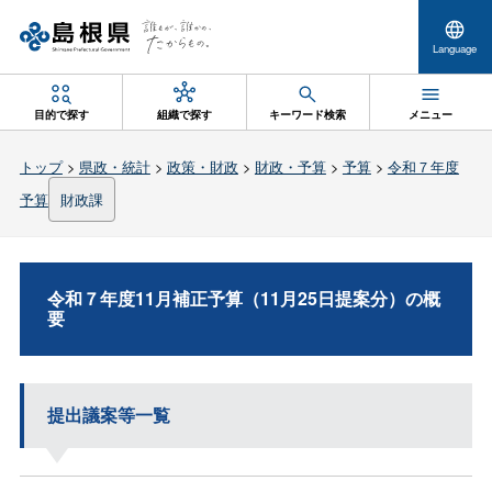
Language
目的で探す
組織で探す
キーワード検索
メニュー
トップ
>
県政・統計
>
政策・財政
>
財政・予算
>
予算
>
令和７年度
予算
財政課
令和７年度11月補正予算（11月25日提案分）の概
要
提出議案等一覧