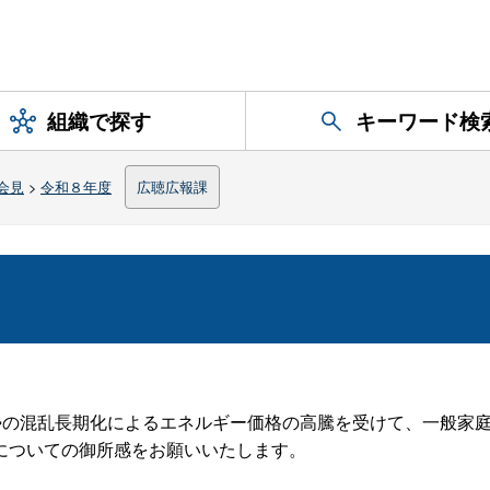
組織で探す
キーワード検
会見
>
令和８年度
広聴広報課
勢の混乱長期化によるエネルギー価格の高騰を受けて、一般家
についての御所感をお願いいたします。