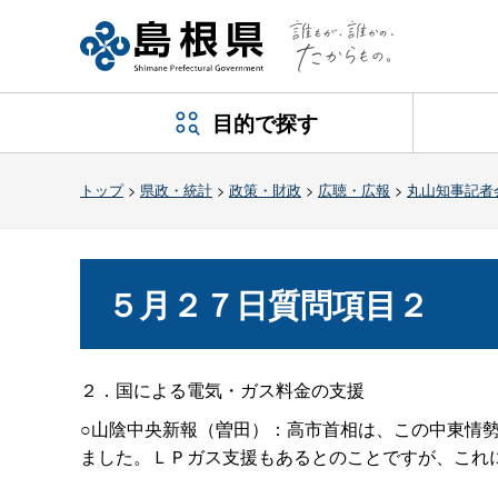
目的で探す
トップ
>
県政・統計
>
政策・財政
>
広聴・広報
>
丸山知事記者
５月２７日質問項目２
２．国による電気・ガス料金の支援
○山陰中央新報（曽田）：高市首相は、この中東情
ました。ＬＰガス支援もあるとのことですが、これ