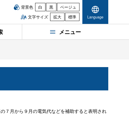
背景色
白
黒
ベージュ
文字サイズ
拡大
標準
Language
索
メニュー
庭の７月から９月の電気代などを補助すると表明され