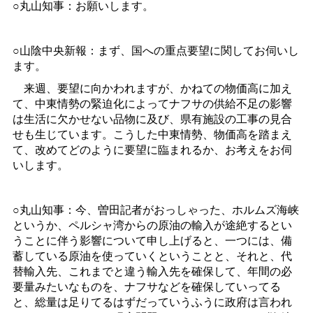
○丸山知事：お願いします。
○山陰中央新報：まず、国への重点要望に関してお伺いし
ます。
来週、要望に向かわれますが、かねての物価高に加え
て、中東情勢の緊迫化によってナフサの供給不足の影響
は生活に欠かせない品物に及び、県有施設の工事の見合
せも生じています。こうした中東情勢、物価高を踏まえ
て、改めてどのように要望に臨まれるか、お考えをお伺
いします。
○丸山知事：今、曽田記者がおっしゃった、ホルムズ海峡
というか、ペルシャ湾からの原油の輸入が途絶するとい
うことに伴う影響について申し上げると、一つには、備
蓄している原油を使っていくということと、それと、代
替輸入先、これまでと違う輸入先を確保して、年間の必
要量みたいなものを、ナフサなどを確保していってる
と、総量は足りてるはずだっていうふうに政府は言われ