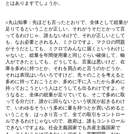
とはありますでしょうか。
○丸山知事：先ほども言ったとおりで、全体として総量が
足りてるということが正しい、それがうそだとかって言
ってるわけじゃ、誰もないわけで、それが正しいとして
も、なお必要とされる人、ミクロですよ。マクロの問題
がそうだとしても、ミクロでみんなに届くというわけじ
ゃないと。総量を年間使用量と同じぐらい確保して、輸
入ができたとしても、どうしても、言葉は悪いけど、在
庫を多めに持つとか、それを買占めと言うのかどうか、
それは表現はいろいろですけど、先々のことを考えると
多めに持っておこうとか、多めに手に入ったから多めに
持っておこうという人はどうしても出るわけですよ。そ
うなると、全体の総量が足りていても、そこで多めに取
ってる分だけ、誰かに回らないという状況が起きるわけ
で、いわゆるそういう多めに量を持つとか買い占めると
いうことを、はっきり言って、全ての取引をコントロー
ルできるわけじゃないので、政府は。誰もコントロール
できないですよね。社会主義国家でも共産主義国家で
も、そんなことはできないんですよ、実際問題。だか