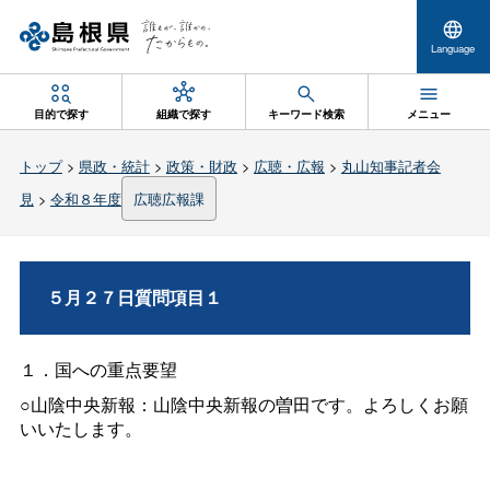
Language
目的で探す
組織で探す
キーワード検索
メニュー
トップ
>
県政・統計
>
政策・財政
>
広聴・広報
>
丸山知事記者会
見
>
令和８年度
広聴広報課
５月２７日質問項目１
１．国への重点要望
○山陰中央新報：山陰中央新報の曽田です。よろしくお願
いいたします。