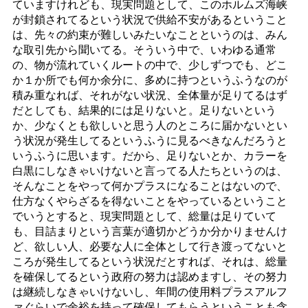
ていますけれども、現実問題として、このホルムズ海峡
が封鎖されてるという状況で供給不安があるということ
は、先々の約束が難しいみたいなことというのは、みん
な取引先から聞いてる。そういう中で、いわゆる通常
の、物が流れていくルートの中で、少しずつでも、どこ
か１か所でも何か余分に、多めに持つというふうなのが
積み重なれば、それがない状況、全体量が足りてるはず
だとしても、結果的には足りないと。足りないという
か、少なくとも欲しいと思う人のところに届かないとい
う状況が発生してるというふうに見るべきなんだろうと
いうふうに思います。だから、足りないとか、カラーを
白黒にしなきゃいけないと言ってる人たちというのは、
そんなことをやって何かプラスになることはないので、
仕方なくやらざるを得ないことをやっているということ
でいうとすると、現実問題として、総量は足りていて
も、目詰まりという言葉が適切かどうか分かりませんけ
ど、欲しい人、必要な人に全体として行き渡ってないと
ころが発生してるという状況だとすれば、それは、総量
を確保してるという政府の努力は認めますし、その努力
は継続しなきゃいけないし、年間の使用料プラスアルフ
ァぐらいで余裕を持って確保してもらうということも含