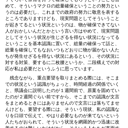
めて、そういうマクロの総量確保ということの努力とい
うのは必要だし、これまでの政府の努力に敬意を表する
ところでありますけども、現実問題としてそういうこと
が起きてるという状況というのは、物が確保できてない
人がおかしいんだとかという言い方はやめて、現実問題
としてそういう状況が生じざるを得ない状況になってる
ということを基本認識に置いて、総量の確保って話と、
総量を確保してもなおいつもどおりに物が届かない人た
ちが発生せざるを得ない状況にあるという、その状況に
対する対策、要するに二枚腰というか、二段構えでの対
応が私は必要だというふうに思っています。
残念ながら、重点要望を取りまとめる際には、そこま
での状況という認識がちょっと、時間経過の関係でいく
と、県議会に説明したのが１週間前で、原案を固めてい
たのが２週間ぐらい前ですから、そこまでの認識が文言
をまとめるときにはありませんので文言には落ちてませ
んけども、要望する際には、そういう現状、私の認識な
りを口頭で伝えて、やはり必要なものが来てないという
人たちがおられて、そういう状況を網羅的かつ迅速に改
善するのは難しいわけだから、そういう人たちが直面す