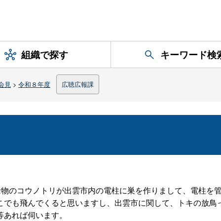
組織で探す
キーワード検
会見
>
令和８年度
広聴広報課
念物のコウノトリが出雲市内の電柱に巣を作りまして、電柱を
こでも飛んでくると思いますし、出雲市に関して、トキの放鳥
等あれば伺います。