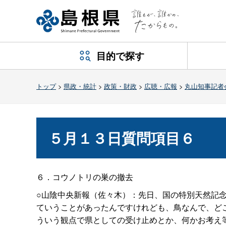
目的で探す
トップ
>
県政・統計
>
政策・財政
>
広聴・広報
>
丸山知事記者
５月１３日質問項目６
６．コウノトリの巣の撤去
○山陰中央新報（佐々木）：先日、国の特別天然記
ていうことがあったんですけれども、鳥なんで、ど
ういう観点で県としての受け止めとか、何かお考え