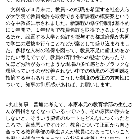
文科省が４月末に、教員への転職を希望する社会人ら
が大学院で教員免許を取得できる新課程の概要案という
のを中教審に示されました。新課程の修学期間は基本的
に１年間で、１年程度で教員免許を取得できるようにす
るほか、設置する大学と免許を授与する都道府県が共同
で学生の選抜を行うことなどが案として盛り込まれまし
た。多様な人材の確保を図って、教員不足に歯止めをか
けたい考えですが、教員の専門性への懸念であったり、
先ほどお話があったような現場の多忙感とかブラックな
環境っていうのが改善されない中での効果の不透明感を
指摘する声もあります。こうした制度の改正の方向性に
ついて、知事の御所感があれば、お願いします。
○丸山知事：普通に考えて、本家本元の教育学部の生徒さ
んが目指さなくなっているっていう、その原因の除去を
しないと、そういう脇道のルートをどんなにつくったと
ころで、言葉悪いですけど、教育について正面から向き
合ってる教育学部の学生さんが教員になるっていうこと
を避ける傾向にあるっていう状況を改善しない中で、ど