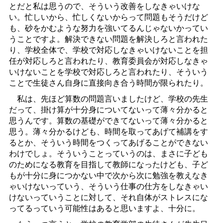
とだと私は思うので、そういう改善をしなきゃいけな
い。忙しいから、忙しくないからって問題もそうだけど
も、砂をかむような努力を強いてるんじゃないかってい
うことですよ。解決できない問題を解決しろと言われた
り、学校全体で、学校で対応しなきゃいけないことを担
任が対応しろと言われたり、教育委員会が対応しなきゃ
いけないことを学校で対応しろと言われたり、そういう
ことで生徒さん自身に直接向き合う時間が限られたり。
私は、先ほど算数の問題言いましたけど、学校の先生
だって、掛け算が十分身についてないって薄々分かると
思うんです。算数の基礎ができてないって薄々分かると
思う。薄々分かるけども、時間を取ってあげて補講をす
るとか、そういう時間をつくってあげることができない
わけでしょ。そういうことっていうのは、まさに子ども
のためになる教育を目指して教師になったけども、子ど
もが十分に身につかない中で次から次に勉強を教えなき
ゃいけないっていう、そういう仕事の仕方をしなきゃい
けないっていうことに対して、それ自体がストレスにな
ってるっていう可能性はあると思いますよ、十分に。