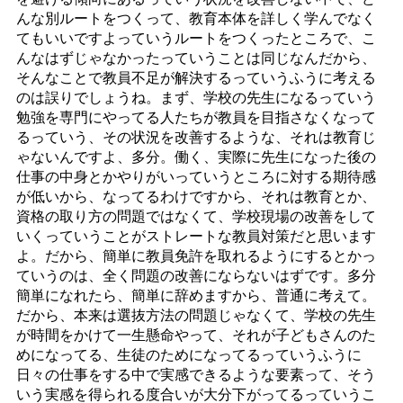
んな別ルートをつくって、教育本体を詳しく学んでなく
てもいいですよっていうルートをつくったところで、こ
んなはずじゃなかったっていうことは同じなんだから、
そんなことで教員不足が解決するっていうふうに考える
のは誤りでしょうね。まず、学校の先生になるっていう
勉強を専門にやってる人たちが教員を目指さなくなって
るっていう、その状況を改善するような、それは教育じ
ゃないんですよ、多分。働く、実際に先生になった後の
仕事の中身とかやりがいっていうところに対する期待感
が低いから、なってるわけですから、それは教育とか、
資格の取り方の問題ではなくて、学校現場の改善をして
いくっていうことがストレートな教員対策だと思います
よ。だから、簡単に教員免許を取れるようにするとかっ
ていうのは、全く問題の改善にならないはずです。多分
簡単になれたら、簡単に辞めますから、普通に考えて。
だから、本来は選抜方法の問題じゃなくて、学校の先生
が時間をかけて一生懸命やって、それが子どもさんのた
めになってる、生徒のためになってるっていうふうに
日々の仕事をする中で実感できるような要素って、そう
いう実感を得られる度合いが大分下がってるっていうこ