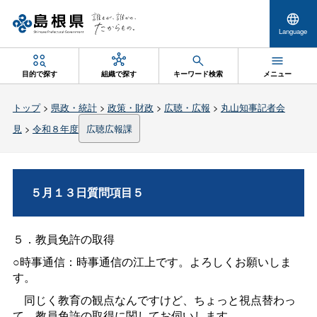
Language
目的で探す
組織で探す
キーワード検索
メニュー
トップ
>
県政・統計
>
政策・財政
>
広聴・広報
>
丸山知事記者会
見
>
令和８年度
広聴広報課
５月１３日質問項目５
５．教員免許の取得
○時事通信：時事通信の江上です。よろしくお願いしま
す。
同じく教育の観点なんですけど、ちょっと視点替わっ
て、教員免許の取得に関してお伺いします。