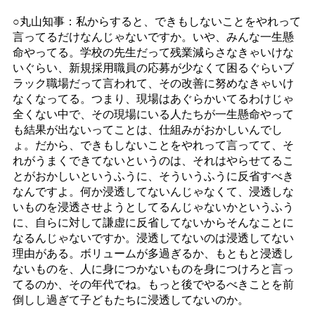
○丸山知事：私からすると、できもしないことをやれって
言ってるだけなんじゃないですか。いや、みんな一生懸
命やってる。学校の先生だって残業減らさなきゃいけな
いぐらい、新規採用職員の応募が少なくて困るぐらいブ
ラック職場だって言われて、その改善に努めなきゃいけ
なくなってる。つまり、現場はあぐらかいてるわけじゃ
全くない中で、その現場にいる人たちが一生懸命やって
も結果が出ないってことは、仕組みがおかしいんでし
ょ。だから、できもしないことをやれって言ってて、そ
れがうまくできてないというのは、それはやらせてるこ
とがおかしいというふうに、そういうふうに反省すべき
なんですよ。何か浸透してないんじゃなくて、浸透しな
いものを浸透させようとしてるんじゃないかというふう
に、自らに対して謙虚に反省してないからそんなことに
なるんじゃないですか。浸透してないのは浸透してない
理由がある。ボリュームが多過ぎるか、もともと浸透し
ないものを、人に身につかないものを身につけろと言っ
てるのか、その年代でね。もっと後でやるべきことを前
倒しし過ぎて子どもたちに浸透してないのか。