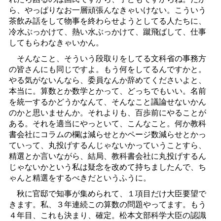
ら、やっぱりなお一層頑張んなきゃいけない。こういう
茶飲み話をして物事を終わらせようとしてる人たちに、
冷水ぶっかけて、熱い水ぶっかけて、蹴飛ばして、仕事
してもらわなきゃいかん。
そんなこと、そういう段取りをしてる文科省の事務方
の皆さんにも同じですよ。もう何をしてるんですかと。
やる気がないんなら、委員なんか辞めてくださいよと、
本当に。算数とか数学とかって、どっちでもいい。名前
を統一するかどうかなんて、そんなこと議論せないかん
のかと思いませんか。それよりも、百歩前にやることが
ある。それを適当にやっといて、こんなこと。何か教科
書会社にコラムの欄は減らせとかページ数減らせとかっ
ていって、丸投げするんじゃないかっていうことすら、
精選とか言いながら、結局、教科書会社に丸投げするん
じゃないかという私は疑念を改めて持ちましたんで、ち
ゃんと精選をするべきだというふうに。
秋に官邸で知事が集められて、１項目だけ大臣要望で
きます。私、３年連続この算数の問題やってます。もう
４年目、これも決まり、確定。松本文部科学大臣の認識