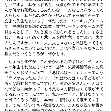
ないですよ、私からすると。火事が出てるのに消防士さ
んが何かお茶飲んでるみたいな、そんなことをやってる
人たちが、私たちの税金から払われてる報酬もらって、
立派な先生だといって、何だったか、ワーキングチーム
で、中央教育審議会の算数・数学ワーキングチームの委
員さんとして、でんと座っておられるところに、すさま
じい、ちょっと怒りと悲しみを両方覚えますよね。大丈
夫なんですか。いや、大丈夫じゃないと私は思ってるか
らさんざん言ってるんだけど、これを言ってもなおこの
程度だというところが、何かもう。
ちょっと年代が、これ分かれるんですけど、私、昭和
４５年生まれなんですけど、当時、東野英治郎さんの息
子さんがお父さん役で、「あばれはっちゃく」っていう
ドラマがあったんですよ。それはわんぱくな子どもがい
ろんな騒動起こすんですけど、そのお父さんがわんぱく
な子どもに向かって、もう父ちゃん情けなくて涙が出て
くるわって言うんですよ。私からすると、情けなくて涙
が出てくるって感じ、本当に。情けなくて涙出てくる
よ。でも、泣いてちゃ駄目なんで、こんな状況で放置さ
れたら困るのは国民ですから、子どもですからね。だか