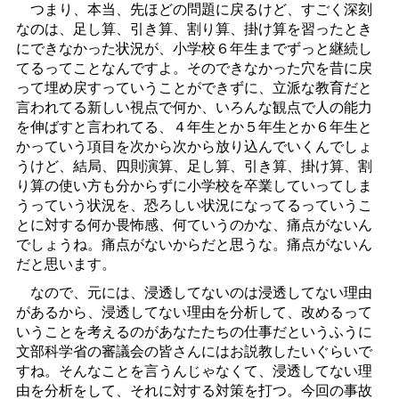
つまり、本当、先ほどの問題に戻るけど、すごく深刻
なのは、足し算、引き算、割り算、掛け算を習ったとき
にできなかった状況が、小学校６年生までずっと継続し
てるってことなんですよ。そのできなかった穴を昔に戻
って埋め戻すっていうことができずに、立派な教育だと
言われてる新しい視点で何か、いろんな観点で人の能力
を伸ばすと言われてる、４年生とか５年生とか６年生と
かっていう項目を次から次から放り込んでいくんでしょ
うけど、結局、四則演算、足し算、引き算、掛け算、割
り算の使い方も分からずに小学校を卒業していってしま
うっていう状況を、恐ろしい状況になってるっていうこ
とに対する何か畏怖感、何ていうのかな、痛点がないん
でしょうね。痛点がないからだと思うな。痛点がないん
だと思います。
なので、元には、浸透してないのは浸透してない理由
があるから、浸透してない理由を分析して、改めるって
いうことを考えるのがあなたたちの仕事だというふうに
文部科学省の審議会の皆さんにはお説教したいぐらいで
すね。そんなことを言うんじゃなくて、浸透してない理
由を分析をして、それに対する対策を打つ。今回の事故