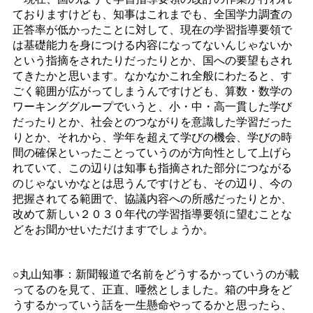
ておりますけども、知事はこれまでも、全国学力調査の
正答率が低かったことに対して、現在の学習指導要領で
は基礎能力を身につける内容になってないんじゃないか
という指摘をされたりだったりとか、国への要望もされ
てきたかと思います。なかなかこれ全般にわたると、す
ごく範囲が広がってしまうんですけども、算数・数学の
ワーキンググループでいうと、小・中・高一貫した学び
だったりとか、社会とのつながりを意識した学習だった
りとか、それから、学年を超えて学びの機会、学びの時
間の確保といったことっていうのが方向性として上げら
れていて、この辺りは知事も指摘された部分につながる
のじゃないかなとは思うんですけども、その辺り、今の
把握されてる範囲で、協議内容への所感だったりとか、
改めて新しい２０３０年代の学習指導要領に望むことな
どをお聞かせいただけますでしょうか。
○丸山知事：新聞報道で名前をどうするかっていうのが載
ってるのを見て、正直、唖然としました。箱の中身をど
うするかっていう話を一生懸命やってるかと思ったら、