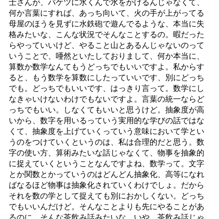
士さんが、バケツに水くんで水をかけるんじゃなくて、
何か言葉にすれば、あっち向いて、火の手が上がってる
母屋のほうを見ずに水鉄砲で遊んでるような、本当に失
格みたいな、こんな状況でそんなことするの。暇だった
らやっていいけど、やること山とあるんじゃないのって
いうことで、唖然といたしておりまして、何か本当に、
算数か数学なんてもうどっちでもいいですよ。私からす
ると、もう数学を算数にしたっていいです、別にどっち
でも。どっちでもいいです、はっきり言って。数学にし
なきゃいけないわけでもないですよ。言葉の統一ならど
っちでもいい。しなくてもいいと思うけど。抽象度が高
いから、数字を用いるっていう実用的な学びの話ではな
くて、抽象度を上げていくっていう意味において学とい
うのをつけていくというのは、私は合理的だと思う。数
字の使い方、算術みたいな話じゃなくて、物事を抽象的
に捉えていくということなんですよね、数学って。文字
とか関数とかっていうのはどんどん抽象化、高等になれ
ばなるほど物事は抽象化されていくわけでしょ。だから
それを数の学として捉えても別におかしくない。どっち
でもいいんだけど。そんなことよりも先にやることがあ
るのに、そんな茶飲み話みたいな、いや、茶飲み話じゃ