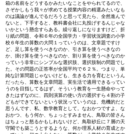
箱の名前をどうするかみたいなことをやられてるので、
さぞかしもう我々が求めてる授業内容の精選みたいなも
のは議論が進んでるだろうと思って見たら、全然進んで
ないと。下手すると、教科書会社に丸投げするんじゃな
いかという懸念すらある。繰り返しになりますけど、折
り紙の問題、令和６年の全国学力・学習状況調査の小学
校６年生の算数の大問１っていうのは、文章題ですけ
ど、足し算を使うべきなのか、引き算を使うべきなの
か、掛け算を使うべきなのか、割り算を使うべきなのか
っていう非常にシンプルな選択肢、選択肢制の問題でし
た。その問題の正答率が全国平均で６２％。つまり、単
純な計算問題じゃないけども、生きる力を育むというん
だったら、算数を文章問題、実生活で適用できるってい
うのを目指してるはず、そういう教育を一生懸命やって
きたはずなのに、四則演算の使い方の選択すら４割の子
どもができてないという状況っていうのは、危機的だと
思うんです、私、数学教育として。なおかつですよ、な
おかつ、もう何か、ちょっとすみません、鳥取の皆さん
はちょっと怒るかもしれないけど、鳥取砂丘に７層の天
守閣でも築こうとするような、何か理系人材の育成とか