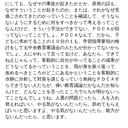
にしても、なぜその事故が起きたかとか、原発の話も、
なぜそういうことが起きたのか。または、それがなぜ見
過ごされてきたのかっていうことを確認して、そうなら
ないようにするために何をすべきかって考えるってこと
なんだけど、そういう手法ができてない、ＰＤＣＡが回
ってないってことでしょ。ＰＤＣＡなんて、だから、子
どもに求めてることの１０分の１も、学習指導要領の検
討をしてる中央教育審議会の人たちが分かってないから
でしょ。人にやれって言ってるけど、あなたら、できて
ねえじゃんって。客観的に自分がやってることの成果が
どうなってるかっていうことを、我が身を振り返って、
改めるべきところがどこにあるかということを客観的に
冷静に分析して対策を講じるっていう単純なＰＤＣＡす
らできてない人たちが、偉い教育議論だかなんだか知ら
んけど、どんなことを言ったところでらちが明かないっ
てことなんでしょうね。人選の問題だったら、人を入れ
替えればいい、やる気がないんだったら。辞めてもらえ
ばいいと思いますよ、やる気がないんだったら、能力が
ないんだったら、と思います。