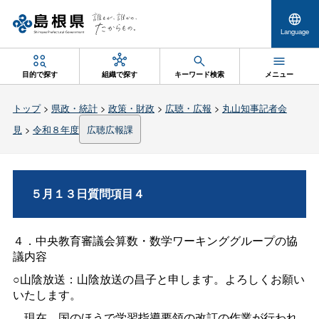
Language
目的で探す
組織で探す
キーワード検索
メニュー
トップ
>
県政・統計
>
政策・財政
>
広聴・広報
>
丸山知事記者会
見
>
令和８年度
広聴広報課
５月１３日質問項目４
４．中央教育審議会算数・数学ワーキンググループの協
議内容
○山陰放送：山陰放送の昌子と申します。よろしくお願い
いたします。
現在、国のほうで学習指導要領の改訂の作業が行われ