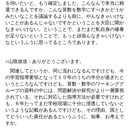
を伺いたいと、もう確定しました。こんなんで本当に精
選できるんですか。こんな算数を数学にすべきかどうか
みたいなことを議論するよりも前に、やんなきゃいけな
いことがあるんじゃないですかということを大臣に聞か
なきゃいけない。ということで、まだまだ私自身の修養
が足りないということで、もっと頑張んなきゃいけない
なというふうに思ってるところであります。
○山陰放送：ありがとうございます。
関連してというか、同じ流れになるんですけども、今
の学習指導要領となって１０年のうちの半分が過ぎたと
いうところなんですけども、算数・数学のワーキンググ
ループの資料の中には、問題解決や探究がより一層重視
されている、それに対応した指導方法が必要ですけれど
も、６年たってまだ学校現場に十分に浸透していないと
いうような記載があるんですけども、その理由、国とし
てどういった責任があるというふうに、知事、お考えで
すか。