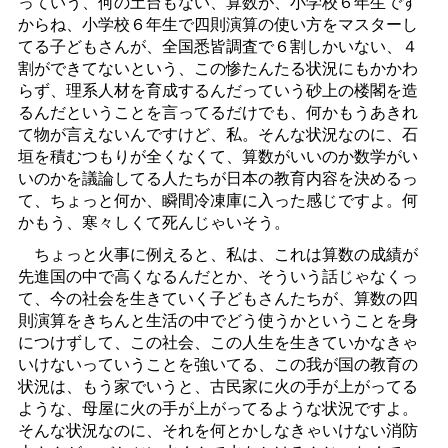
っていう、何の土台もない、算数が、小学校６年生です
からね、小学校６年生で四則演算の使い方をマスターし
てる子どもさんが、全国悉皆調査で６割しかいない、４
割ができてないという、この惨たんたる状況にもかかわ
らず、理系人材を育成するんだっていう砂上の楼閣を造
るんだということを言ってるだけでも、何かもうあきれ
て物が言えないんですけど、私。そんな状況なのに、石
垣を積むつもりが全くなくて、算数がいいのか数学がい
いのかを議論してる人たちが日本の教育内容を決めるっ
て、ちょっと何か、瞬間冷凍庫に入った感じですよ。何
かもう、寒々しくて死んじゃいそう。
ちょっと火事に例えると、私は、これは算数の成績が
先進国の中で高くなるんだとか、そういう話じゃなくっ
て、今の社会を生きていく子どもさんたちが、算数の四
則演算をきちんと生活の中でどう使うかということを身
につけずして、この社会、この人生を生きていかなきゃ
いけないっていうことを強いてる、この我が国の教育の
状況は、もう家でいうと、古民家に火の手が上がってる
ような、母屋に火の手が上がってるような状況ですよ。
そんな状況なのに、それを何とかしなきゃいけない消防