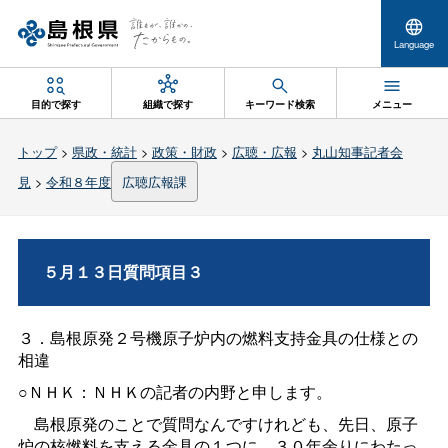
Language
目的で探す
組織で探す
キーワード検索
メニュー
トップ
>
県政・統計
>
政策・財政
>
広聴・広報
>
丸山知事記者会
見
>
令和８年度
広聴広報課
５月１３日質問項目３
３．島根原発２号機原子炉内の燃料支持金具の仕様との
相違
○ＮＨＫ：ＮＨＫの記者の内野と申します。
島根原発のことで質問なんですけれども、先日、原子
炉の核燃料を支える金具の１つに、３０年余りにわたっ