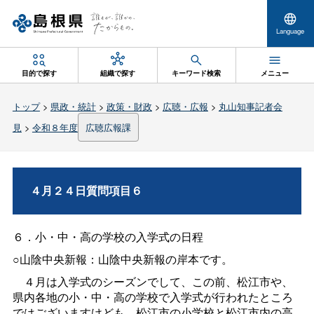
Language
目的で探す
組織で探す
キーワード検索
メニュー
トップ
>
県政・統計
>
政策・財政
>
広聴・広報
>
丸山知事記者会
見
>
令和８年度
広聴広報課
４月２４日質問項目６
６．小・中・高の学校の入学式の日程
○山陰中央新報：山陰中央新報の岸本です。
４月は入学式のシーズンでして、この前、松江市や、
県内各地の小・中・高の学校で入学式が行われたところ
ではございますけども、松江市の小学校と松江市内の高