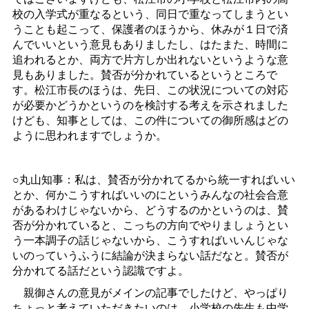
校の入学式が重なるという、同日で重なってしまうとい
うことも起こって、保護者のほうから、休みが１日で済
んでいいという意見もありましたし、はたまた、時間に
追われるとか、両方で片方しか出れないというような意
見もありました。賛否が分かれているというところで
す。松江市長のほうは、先日、この状況についての対応
が必要かどうかというのを検討する考えを示されました
けども、知事としては、この件についての御所感はどの
ように思われますでしょうか。
○丸山知事：私は、賛否が分かれてるから統一すればいい
とか、何かこうすればいいのにというみんなの社会合意
があるわけじゃないから、どうするのかというのは、賛
否が分かれていると、こっちの方向でやりましょうとい
う一本調子の話じゃないから、こうすればいいんじゃな
いのっていうふうに結論が決まらない話だなと。賛否が
分かれてる話だという認識ですよ。
親御さんの意見がメインの記事でしたけど、やっぱり
ちょっと考えていただきたいのは、小学校の先生も中学