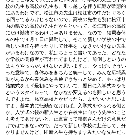
校の先生も高校の先生も、引っ越しを伴う転勤が常態的
にあるわけです。松江市の先生は松江市の中だけぐるぐ
る回ってるわけじゃないので。高校の先生も別に松江市
内の県立の高校の先生だからといって、松江市内の高校
にだけ勤務するわけじゃありません。なので、結局春休
みの中で４月１日に異動して、そこで新しい学校の中で
新しい担任を持ったりして仕事をしなきゃいけない先生
がいるわけなので、私はちょっと書いてあった、どなた
か学校の関係者が言われてましたけど、前倒しというの
はもうやっちゃいけないと思いますよ。やっぱりそうい
った意味で、春休みをきちんと統一して、みんな広域異
動があるから春休みを共通できちっと決めて、やっぱり
始業式をまず最初にやっておいて、翌日に入学式をやる
というスタイルって、なかなか変えるのも難しいと思う
んですよね。私立高校とかだったら、まだいいと思いま
すよ、基本的に転勤がなければ。入学式をやられる側と
か、入学式の後の新入生とか在校生に向かう先生のこと
も考えてあげないと、正直言って親御さんだけの意見だ
けではできないので。だって新しい学校に赴任して、分
かりませんけど、即新入生を持ちますみたいな先生だっ