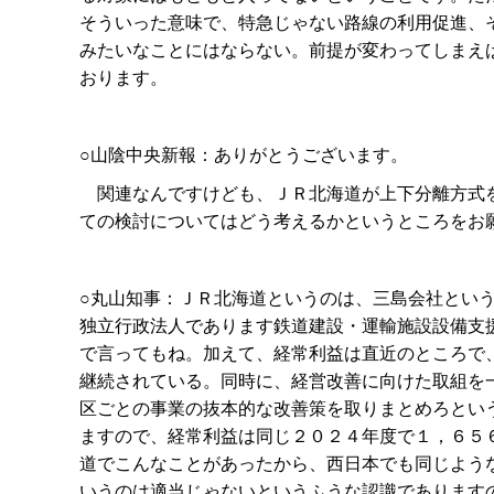
そういった意味で、特急じゃない路線の利用促進、
みたいなことにはならない。前提が変わってしまえ
おります。
○山陰中央新報：ありがとうございます。
関連なんですけども、ＪＲ北海道が上下分離方式を
ての検討についてはどう考えるかというところをお
○丸山知事：ＪＲ北海道というのは、三島会社とい
独立行政法人であります鉄道建設・運輸施設設備支
で言ってもね。加えて、経常利益は直近のところで
継続されている。同時に、経営改善に向けた取組を
区ごとの事業の抜本的な改善策を取りまとめろとい
ますので、経常利益は同じ２０２４年度で１，６５
道でこんなことがあったから、西日本でも同じよう
いうのは適当じゃないというふうな認識であります