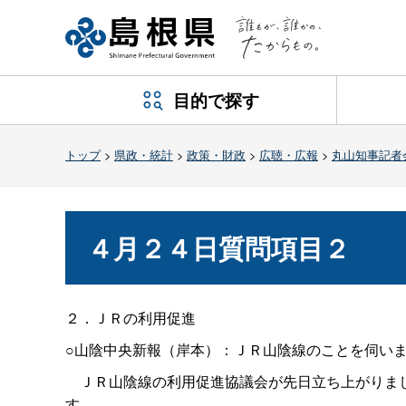
目的で探す
トップ
>
県政・統計
>
政策・財政
>
広聴・広報
>
丸山知事記者
４月２４日質問項目２
２．ＪＲの利用促進
○山陰中央新報（岸本）：ＪＲ山陰線のことを伺い
ＪＲ山陰線の利用促進協議会が先日立ち上がりまし
す。