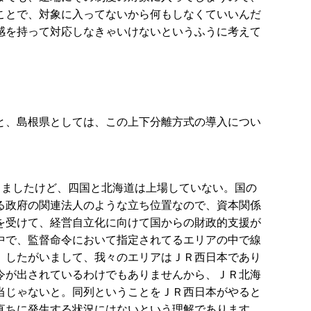
ことで、対象に入ってないから何もしなくていいんだ
感を持って対応しなきゃいけないというふうに考えて
と、島根県としては、この上下分離方式の導入につい
しましたけど、四国と北海道は上場していない。国の
る政府の関連法人のような立ち位置なので、資本関係
を受けて、経営自立化に向けて国からの財政的支援が
中で、監督命令において指定されてるエリアの中で線
。したがいまして、我々のエリアはＪＲ西日本であり
令が出されているわけでもありませんから、ＪＲ北海
当じゃないと。同列ということをＪＲ西日本がやると
直ちに発生する状況にはないという理解であります。