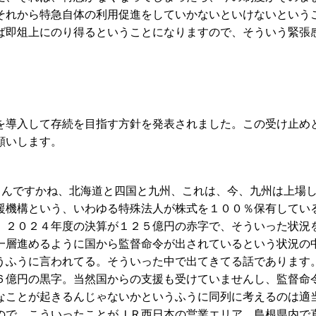
それから特急自体の利用促進をしていかないといけないという
ば即俎上にのり得るということになりますので、そういう緊張
導入して存続を目指す方針を発表されました。この受け止め
願いします。
うんですかね、北海道と四国と九州、これは、今、九州は上場
援機構という、いわゆる特殊法人が株式を１００％保有してい
、２０２４年度の決算が１２５億円の赤字で、そういった状況
一層進めるように国から監督命令が出されているという状況の
うふうに言われてる。そういった中で出てきてる話であります
６億円の黒字。当然国からの支援も受けていませんし、監督命
なことが起きるんじゃないかというふうに同列に考えるのは適
ので、こういったことがＪＲ西日本の営業エリア、島根県内で