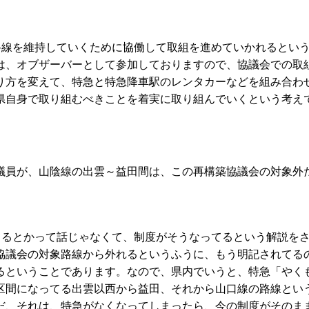
路線を維持していくために協働して取組を進めていかれるとい
は、オブザーバーとして参加しておりますので、協議会での取
り方を変えて、特急と特急降車駅のレンタカーなどを組み合わ
県自身で取り組むべきことを着実に取り組んでいくという考え
員が、山陰線の出雲～益田間は、この再構築協議会の対象外
てるとかって話じゃなくて、制度がそうなってるという解説を
協議会の対象路線から外れるというふうに、もう明記されてる
るということであります。なので、県内でいうと、特急「やく
区間になってる出雲以西から益田、それから山口線の路線とい
だ、それは、特急がなくなってしまったら、今の制度がそのま