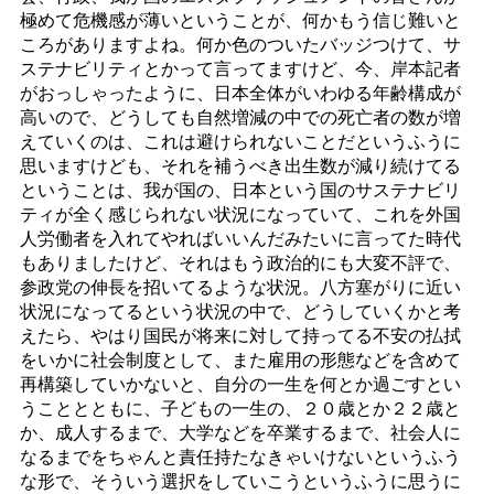
極めて危機感が薄いということが、何かもう信じ難いと
ころがありますよね。何か色のついたバッジつけて、サ
ステナビリティとかって言ってますけど、今、岸本記者
がおっしゃったように、日本全体がいわゆる年齢構成が
高いので、どうしても自然増減の中での死亡者の数が増
えていくのは、これは避けられないことだというふうに
思いますけども、それを補うべき出生数が減り続けてる
ということは、我が国の、日本という国のサステナビリ
ティが全く感じられない状況になっていて、これを外国
人労働者を入れてやればいいんだみたいに言ってた時代
もありましたけど、それはもう政治的にも大変不評で、
参政党の伸長を招いてるような状況。八方塞がりに近い
状況になってるという状況の中で、どうしていくかと考
えたら、やはり国民が将来に対して持ってる不安の払拭
をいかに社会制度として、また雇用の形態などを含めて
再構築していかないと、自分の一生を何とか過ごすとい
うこととともに、子どもの一生の、２０歳とか２２歳と
か、成人するまで、大学などを卒業するまで、社会人に
なるまでをちゃんと責任持たなきゃいけないというふう
な形で、そういう選択をしていこうというふうに思うに