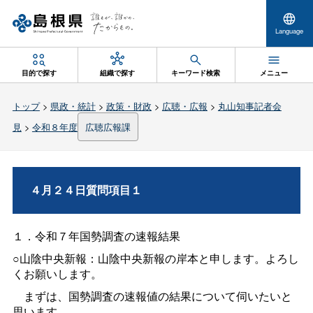
Language
目的で探す
組織で探す
キーワード検索
メニュー
トップ
>
県政・統計
>
政策・財政
>
広聴・広報
>
丸山知事記者会
見
>
令和８年度
広聴広報課
４月２４日質問項目１
１．令和７年国勢調査の速報結果
○山陰中央新報：山陰中央新報の岸本と申します。よろし
くお願いします。
まずは、国勢調査の速報値の結果について伺いたいと
思います。