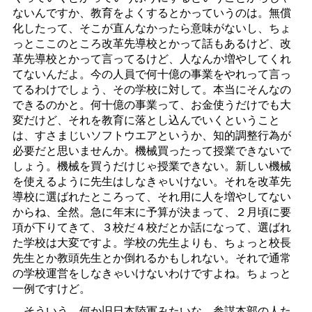
ないんですか、教育をよくするとかっていうのは。無償
化したって、そこが直んなかったら意味がないし、ちょ
っとここのところ改革先導校とかって話もあるけど、改
革先導校とかって言ってるけど、人なんか増やしてくれ
てないんだよ。今の人員で何十億の事業をやれって言っ
てるわけでしょう、その学校に対して。本当にそんなの
できるのかと。何十億の事業って、お金使うだけでも大
変だけど、それを教育に落とし込んでいくということ
は、すさまじいソフトウエアというか、知的調整行為が
必要だと思いませんか。機械買ったって授業できないで
しょう。機械を買うだけじゃ授業できない。新しい機械
を使えるように先生はしなきゃいけない。それを改革先
導校に選ばれたところって、それ用に人を増やしてない
からね、全然。急に年末に予算が決まって、２月頃に要
項が下りてきて、３校だ４校だとか話になって、選ばれ
た学校は大変ですよ。学校の先生よりも、ちょっと校長
先生とか教頭先生とか倒れるかもしれない。それで通常
の学校運営をしなきゃいけないわけですよね。ちょっと
一例ですけど。
そういう、何か旧日本陸軍みたいな、参謀本部の人た