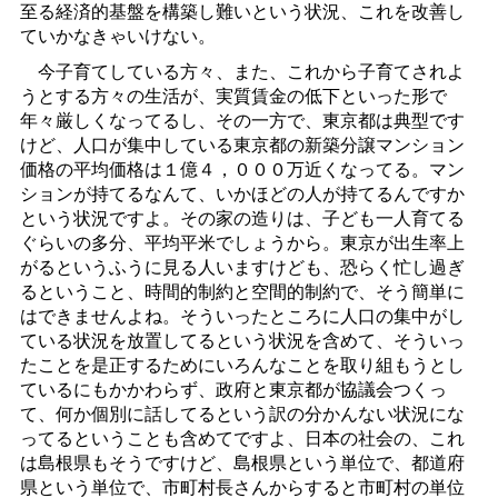
至る経済的基盤を構築し難いという状況、これを改善し
ていかなきゃいけない。
今子育てしている方々、また、これから子育てされよ
うとする方々の生活が、実質賃金の低下といった形で
年々厳しくなってるし、その一方で、東京都は典型です
けど、人口が集中している東京都の新築分譲マンション
価格の平均価格は１億４，０００万近くなってる。マン
ションが持てるなんて、いかほどの人が持てるんですか
という状況ですよ。その家の造りは、子ども一人育てる
ぐらいの多分、平均平米でしょうから。東京が出生率上
がるというふうに見る人いますけども、恐らく忙し過ぎ
るということ、時間的制約と空間的制約で、そう簡単に
はできませんよね。そういったところに人口の集中がし
ている状況を放置してるという状況を含めて、そういっ
たことを是正するためにいろんなことを取り組もうとし
ているにもかかわらず、政府と東京都が協議会つくっ
て、何か個別に話してるという訳の分かんない状況にな
ってるということも含めてですよ、日本の社会の、これ
は島根県もそうですけど、島根県という単位で、都道府
県という単位で、市町村長さんからすると市町村の単位