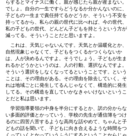
らするとマイナスに働く。親が感じたら親が産まない。
でしょ。自分の一生ですらどうなるか分かんないのに、
子どもの一生まで責任持てるかどうか、そういう不安を
持ってるから、私らの親の世代に比べれば、今の世代、
私の子どもの世代、どんどん子どもを持とうという方が
減ってる。そういうことだと思いますよ。
これは、天気じゃないんです。天気とか温暖化とか、
自然現象じゃなくて、子どもをつくるかつくらないか
は、人が決めるんですよ。そうでしょう。子どもが生ま
れるかどうかというのは、人の行動、選択なんですよ。
そういう選択をしなくなってるということです。という
ことは、その理由がある。その理由を除去していく。そ
れは地域ごとに発生してるんじゃなくて、構造的に発生
してる。その構造を直していかなきゃいけないというこ
とだと私は思います。
学習指導要領の中身を半分にするとか、訳の分からな
い多面的評価とかっていう、学校の先生が通信簿をつけ
るのに四苦八苦するような高尚な話やめて、ちゃんと子
どもの話を聞いて、子どもに向き合えるような時間をつ
くっていくとかっていうふうにするということからじゃ