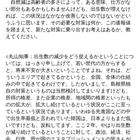
自然減は高齢者の多さによって、ある意味、仕方がな
い部分もあるかもしれませんけども、出生数が増えなけ
れば、この状況はなかなか改善しないのではないかとい
うふうに思います。その必要な対策は何か、この速報値
を踏まえて、新たな対策に乗り出すお考えはあるか、教
えてください。
○丸山知事：出生数の減少をどう捉えるかということにつ
いては、はっきり申し上げて、若い世代の方からする
と、将来不安が大きいということですよね。それは、ど
ういうエリアで起きてるかというと、全国、全体の仕組
みの中で起きてるわけです。したがいまして、島根県独
自の対策というものは当然検討してまいりますけども、
所得の格差、また企業の格差、地域間の格差といったも
のの拡大が、拡大し続けているという状況がここに至っ
ているという状況であります。いわゆる先進国などの中
で出生率最低と言われていた韓国は、日本よりもまだ低
いですけども、反転してます、ここ２年。やはり出生数
が減り続けているということに対して、政治、経済、社
会、行政、我が国のエスタブリッシュメントの皆さんが