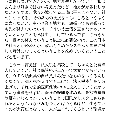
うに押しつけてきたのが、地方創生とかっていう、私は
あんまり好きではない考え方だけど、地方が頑張れじゃ
ないんですよ。我々の戦ってる土俵は平らじゃない。斜
めになってる。その斜めの状況を平らにしろというふう
に言わないと、中小企業も地方も、頑張っても頑張って
も先が見えないという、そういう土俵を直さなきゃいけ
ないということを私は申し上げているんです、さっきか
ら。個々の努力ということ以上に必要なのは、この日本
の社会とか経済とか、政治も含めたシステムが国民に対
して苛酷になってるということを改めていくということ
だと思います。
もう一つ言えば、法人税を増税して、ちゃんと公費投
入していくと。社会保険料が上がって大変だからといっ
て、ＯＴＣ類似薬の自己負担みたいなものをつくるんじ
ゃなくて、法人税を５％でも上げて、法人税本則を５％
上げて、それで公的医療保険の中に投入していくとかっ
ていう議論をせずに、保険の範囲を狭める、高額療養費
制度をいじるとかっていうことで国民がリスクにさらさ
れるというふうな状況をつくればつくるほど、生きてい
くのが大変だとなって、人が生まれてくるという環境か