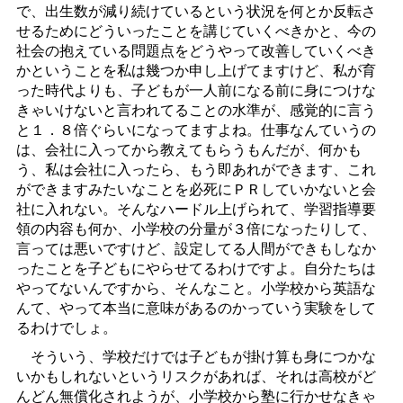
で、出生数が減り続けているという状況を何とか反転さ
せるためにどういったことを講じていくべきかと、今の
社会の抱えている問題点をどうやって改善していくべき
かということを私は幾つか申し上げてますけど、私が育
った時代よりも、子どもが一人前になる前に身につけな
きゃいけないと言われてることの水準が、感覚的に言う
と１．８倍ぐらいになってますよね。仕事なんていうの
は、会社に入ってから教えてもらうもんだが、何かも
う、私は会社に入ったら、もう即あれができます、これ
ができますみたいなことを必死にＰＲしていかないと会
社に入れない。そんなハードル上げられて、学習指導要
領の内容も何か、小学校の分量が３倍になったりして、
言っては悪いですけど、設定してる人間ができもしなか
ったことを子どもにやらせてるわけですよ。自分たちは
やってないんですから、そんなこと。小学校から英語な
んて、やって本当に意味があるのかっていう実験をして
るわけでしょ。
そういう、学校だけでは子どもが掛け算も身につかな
いかもしれないというリスクがあれば、それは高校がど
んどん無償化されようが、小学校から塾に行かせなきゃ