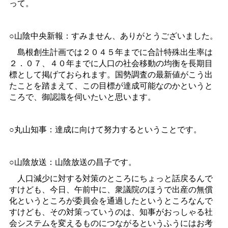
って。
○山陰中央新報：すみません、ありがとうございました。
島根創生計画では２０４５年までに合計特殊出生率は
２．０７、４０年までに人口の社会移動の均衡を長期目
標として掲げておられます。国勢調査の最新値がこう出
たことを踏まえて、この目標が達成可能なのかというと
ころで、御認識を伺いたいと思います。
○丸山知事：達成に向けて努力するということです。
○山陰放送：山陰放送の昌子です。
人口減少に対する対策のところにちょっと話戻るんで
すけども、今日、午前中に、衆議院のほうで出産の無償
化というところが委員会を通過したというところなんで
すけども、その対策っていうのは、知事がおっしゃる社
会システムを変えるものにつながるというふうにはお考