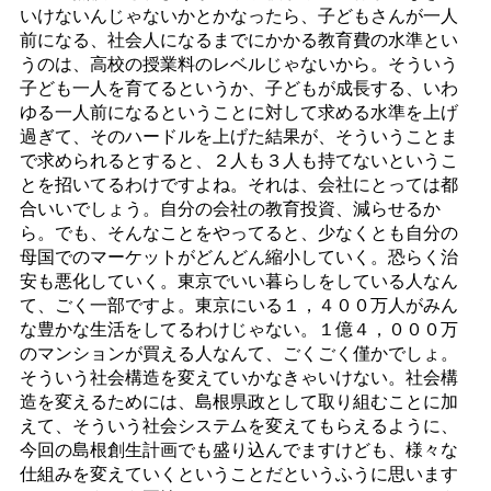
いけないんじゃないかとかなったら、子どもさんが一人
前になる、社会人になるまでにかかる教育費の水準とい
うのは、高校の授業料のレベルじゃないから。そういう
子ども一人を育てるというか、子どもが成長する、いわ
ゆる一人前になるということに対して求める水準を上げ
過ぎて、そのハードルを上げた結果が、そういうことま
で求められるとすると、２人も３人も持てないというこ
とを招いてるわけですよね。それは、会社にとっては都
合いいでしょう。自分の会社の教育投資、減らせるか
ら。でも、そんなことをやってると、少なくとも自分の
母国でのマーケットがどんどん縮小していく。恐らく治
安も悪化していく。東京でいい暮らしをしている人なん
て、ごく一部ですよ。東京にいる１，４００万人がみん
な豊かな生活をしてるわけじゃない。１億４，０００万
のマンションが買える人なんて、ごくごく僅かでしょ。
そういう社会構造を変えていかなきゃいけない。社会構
造を変えるためには、島根県政として取り組むことに加
えて、そういう社会システムを変えてもらえるように、
今回の島根創生計画でも盛り込んでますけども、様々な
仕組みを変えていくということだというふうに思います