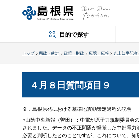
目的で探す
トップ
>
県政・統計
>
政策・財政
>
広聴・広報
>
丸山知事記者
４月８日質問項目９
９．島根原発における基準地震動策定過程の説明
○山陰中央新報（曽田）：中電が原子力規制委員会
されました。データの不正問題が発覚した中部電力
必要と判断したとのことですが、これについて、知