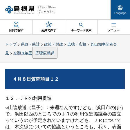
Language
目的で探す
組織で探す
キーワード検索
メニュー
トップ
>
県政・統計
>
政策・財政
>
広聴・広報
>
丸山知事記者会
見
>
令和８年度
広聴広報課
４月８日質問項目１２
１２．ＪＲの利用促進
○山陰放送（昌子）：来週なんですけども、浜田市のほう
で、浜田以西のところでのＪＲの利用促進協議会の設立
っていうのが予定されていますけれども、ＪＲについて
は、木次線についての協議というところも、我々、表面