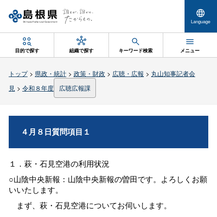
Language
目的で探す
組織で探す
キーワード検索
メニュー
トップ
>
県政・統計
>
政策・財政
>
広聴・広報
>
丸山知事記者会
見
>
令和８年度
広聴広報課
４月８日質問項目１
１．萩・石見空港の利用状況
○山陰中央新報：山陰中央新報の曽田です。よろしくお願
いいたします。
まず、萩・石見空港についてお伺いします。