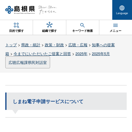
Language
目的で探す
組織で探す
キーワード検索
メニュー
トップ
>
県政・統計
>
政策・財政
>
広聴・広報
>
知事への提案
箱
>
今までにいただいたご提案と回答
>
2025年
>
2025年5月
広聴広報課県民対話室
しまね電子申請サービスについて