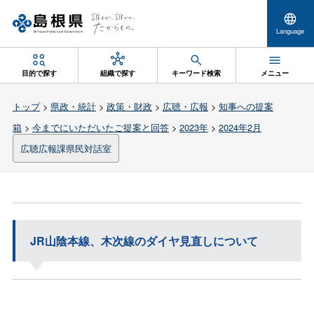
Language
目的で探す
組織で探す
キーワード検索
メニュー
トップ
>
県政・統計
>
政策・財政
>
広聴・広報
>
知事への提案
箱
>
今までにいただいたご提案と回答
>
2023年
>
2024年2月
広聴広報課県民対話室
JR山陰本線、木次線のダイヤ見直しについて