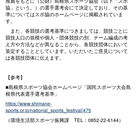
推薦をもとに（公財）島根県スポーツ協会（以下「スポ
協」という。）の選手選考会にて決定しており、その基
準についてはスポ協のホームページに掲載されていま
す。
また、各競技の選考基準につきましては、競技ごとに
競技人口の規模や個人・団体競技の別、チーム編成の考
え方や方法などが異なることから、各競技団体において
策定することとしています。いただいたご意見について
は各競技団体に伝えます。
【参考】
■島根県スポーツ協会ホームページ「国民スポーツ大会島
根県代表選手選考基準」
https://www.shimane-
sports.or.jp/national_sports_festival/475
（環境生活部スポーツ振興
課
TEL：0852-22-6144）