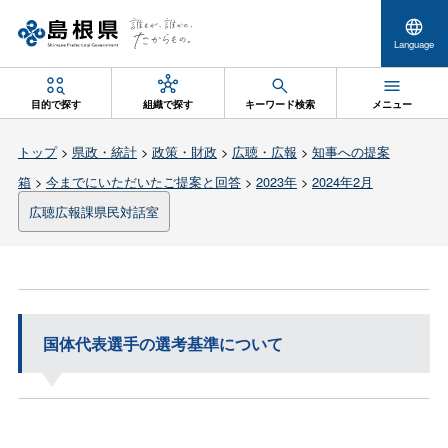
Language
目的で探す
組織で探す
キーワード検索
メニュー
トップ
>
県政・統計
>
政策・財政
>
広聴・広報
>
知事への提案
箱
>
今までにいただいたご提案と回答
>
2023年
>
2024年2月
広聴広報課県民対話室
国体代表選手の選考基準について