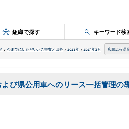
組織で探す
キーワード検
箱
>
今までにいただいたご提案と回答
>
2023年
>
2024年2月
広聴広報課
および県公用車へのリース一括管理の