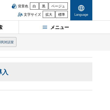
背景色
白
黒
ベージュ
文字サイズ
拡大
標準
Language
索
メニュー
県民対話室
導入