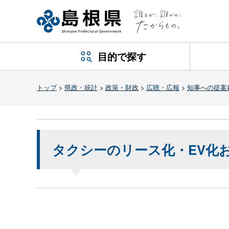
目的で探す
トップ
>
県政・統計
>
政策・財政
>
広聴・広報
>
知事への提案
タクシーのリース化・EV化