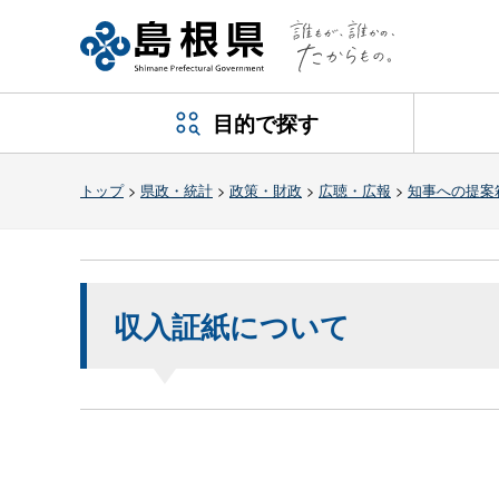
目的で探す
トップ
>
県政・統計
>
政策・財政
>
広聴・広報
>
知事への提案
収入証紙について