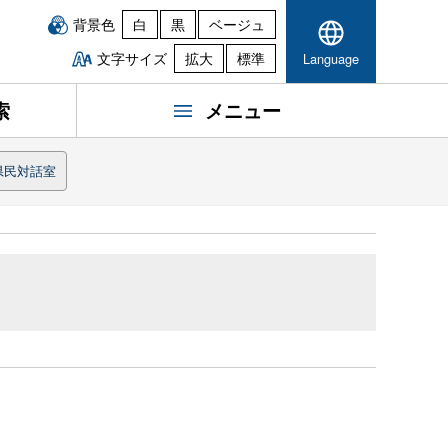
背景色
白
黒
ベージュ
文字サイズ
拡大
標準
Language
索
メニュー
県民対話室