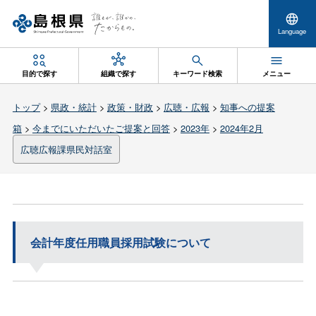
Language
目的で探す
組織で探す
キーワード検索
メニュー
トップ
>
県政・統計
>
政策・財政
>
広聴・広報
>
知事への提案
箱
>
今までにいただいたご提案と回答
>
2023年
>
2024年2月
広聴広報課県民対話室
会計年度任用職員採用試験について