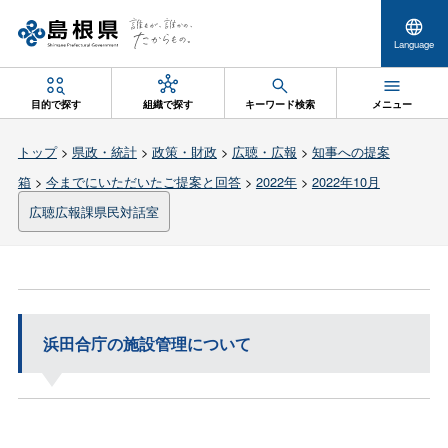
Language
目的で探す
組織で探す
キーワード検索
メニュー
トップ
>
県政・統計
>
政策・財政
>
広聴・広報
>
知事への提案
箱
>
今までにいただいたご提案と回答
>
2022年
>
2022年10月
広聴広報課県民対話室
浜田合庁の施設管理について