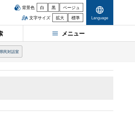
背景色
白
黒
ベージュ
文字サイズ
拡大
標準
Language
索
メニュー
県民対話室