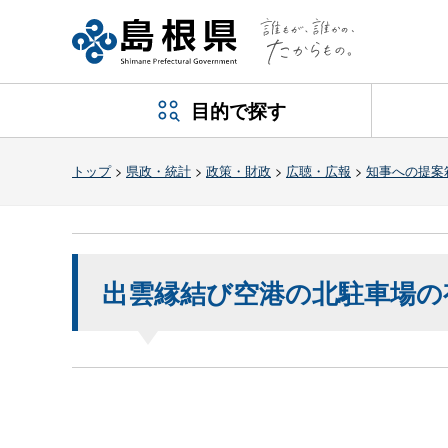
目的で探す
トップ
>
県政・統計
>
政策・財政
>
広聴・広報
>
知事への提案
出雲縁結び空港の北駐車場の