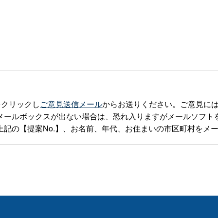
をクリックし
ご意見送信メール
からお送りください。ご意見に
ックスが出ない場合は、恐れ入りますがメールソフトを立ち上げteia
記の【提案No.】、お名前、年代、お住まいの市区町村をメ