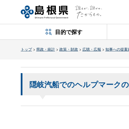
目的で探す
トップ
>
県政・統計
>
政策・財政
>
広聴・広報
>
知事への提案
隠岐汽船でのヘルプマーク