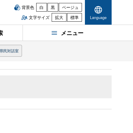
背景色
白
黒
ベージュ
文字サイズ
拡大
標準
Language
索
メニュー
県民対話室