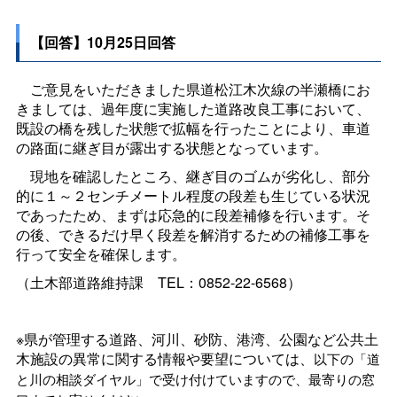
【回答】10月25日回答
ご意見をいただきました県道松江木次線の半瀬橋にお
きましては、過年度に実施した道路改良工事において、
既設の橋を残した状態で拡幅を行ったことにより、車道
の路面に継ぎ目が露出する状態となっています。
現地を確認したところ、継ぎ目のゴムが劣化し、部分
的に１～２センチメートル程度の段差も生じている状況
であったため、まずは応急的に段差補修を行います。そ
の後、できるだけ早く段差を解消するための補修工事を
行って安全を確保します。
（土木部道路維持
課
TEL：0852-22-6568）
※県が管理する道路、河川、砂防、港湾、公園など公共土
木施設の異常に関する情報や要望については、
以下の「道
と川の相談ダイヤル」で受け付けていますので、最寄りの窓