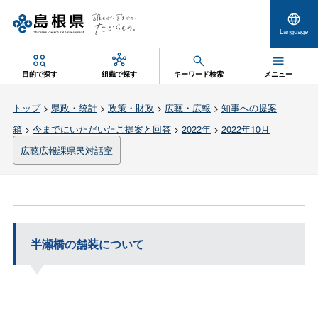
Language
目的で探す
組織で探す
キーワード検索
メニュー
トップ
>
県政・統計
>
政策・財政
>
広聴・広報
>
知事への提案
箱
>
今までにいただいたご提案と回答
>
2022年
>
2022年10月
広聴広報課県民対話室
半瀬橋の舗装について