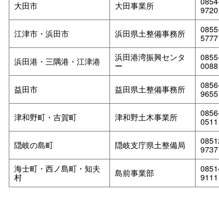
0854
大田市
大田事業所
9720
0855
江津市・浜田市
浜田県土整備事務所
5777
浜田港湾振興センタ
0855
浜田港・三隅港・江津港
ー
0088
0856
益田市
益田県土整備事務所
9655
0856
津和野町・吉賀町
津和野土木事業所
0511
0851
隠岐の島町
隠岐支庁県土整備局
9737
海士町・西ノ島町・知夫
0851
島前事業部
村
9111