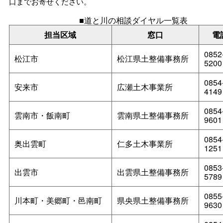
口までお寄せください。
■道と川の相談ダイヤル一覧表
担当区域
窓口
電
0852
松江市
松江県土整備事務所
5200
0854
安来市
広瀬土木事業所
4149
0854
雲南市・飯南町
雲南県土整備事務所
9601
0854
奥出雲町
仁多土木事業所
1251
0853
出雲市
出雲県土整備事務所
5789
0855
川本町・美郷町・邑南町
県央県土整備事務所
9630