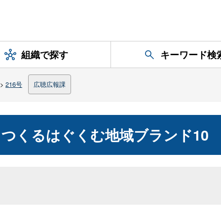
組織で探す
キーワード検
>
216号
広聴広報課
つくるはぐくむ地域ブランド10
）