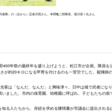
武者隊」の（左から）忍者月照さん、本間亀二郎隊長、堀川茶々丸さん
府400年祭の最終年を盛り上げようと、松江市が企画。隊員を公
さが約20キロになる甲冑を付けるのも一苦労でした。殺陣師
観光客は「なんだ、なんだ」と興味津々。日中は城で武者にな
買いました。市内の保育園、幼稚園に呼ばれ、子どもたちの前
を知る人たちから、存続を求める陳情書が市議会に提出される