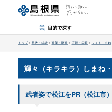
目的で探す
トップ
>
県政・統計
>
政策・財政
>
広聴・広報
>
フォトしまね
輝々（キラキラ）しまね・
武者姿で松江をPR（松江市