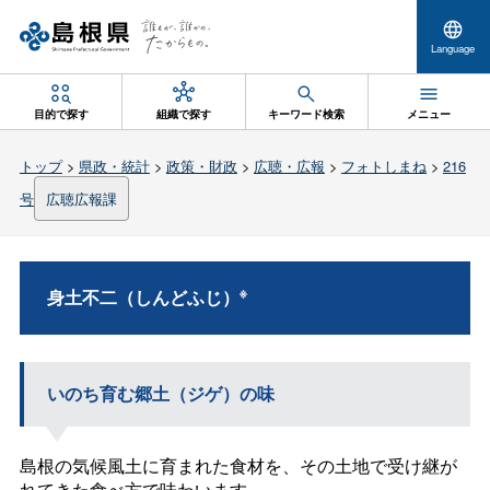
Language
目的で探す
組織で探す
キーワード検索
メニュー
トップ
>
県政・統計
>
政策・財政
>
広聴・広報
>
フォトしまね
>
216
号
広聴広報課
※
身土不二（しんどふじ）
いのち育む郷土（ジゲ）の味
島根の気候風土に育まれた食材を、その土地で受け継が
れてきた食べ方で味わいます。