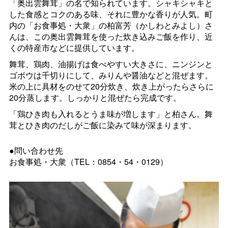
「奥出雲舞茸」の名で知られています。シャキシャキと
した食感とコクのある味、それに豊かな香りが人気。町
内の「お食事処・大衆」の柏富芳（かしわとみよし）さ
んは、この奥出雲舞茸を使った炊き込みご飯を作り、近
くの特産市などに提供しています。
舞茸、鶏肉、油揚げは食べやすい大きさに、ニンジンと
ゴボウは千切りにして、みりんや醤油などと混ぜます。
米の上に具材をのせて20分炊き、炊き上がったらさらに
20分蒸します。しっかりと混ぜたら完成です。
「鶏ひき肉も入れるとうま味が増します」と柏さん。舞
茸とひき肉のだしがご飯に染みて味が深まります。
●問い合わせ先
お食事処・大衆（TEL：0854・54・0129）