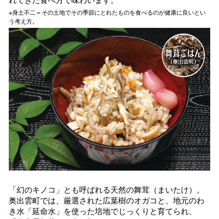
※身土不二＝その土地でその季節にとれたものを食べるのが健康に良いとい
う考え方。
「幻のキノコ」とも呼ばれる天然の舞茸（まいたけ）。
奥出雲町では、厳選された広葉樹のオガコと、地元のわ
き水「延命水」を使った培地でじっくりと育てられ、