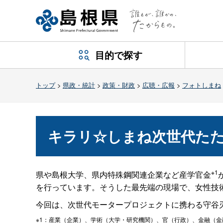
目的で探す
トップ
>
県政・統計
>
政策・財政
>
広聴・広報
>
フォトしまね
キラリ☆しまね次世代た
※1
県や島根大学、県内特殊鋼関連企業など産学官金
を行っています。そうした最先端の現場で、女性技
今回は、次世代モータープロジェクトに携わる守谷
※1：産業（企業）、学術（大学・研究機関）、官（行政）、金融（金