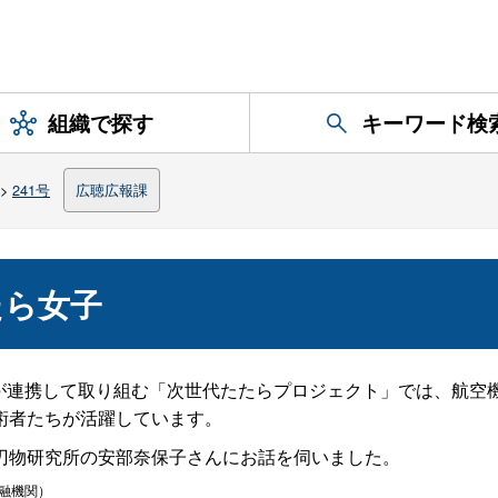
組織で探す
キーワード検
>
241号
広聴広報課
たら女子
が連携して取り組む「次世代たたらプロジェクト」では、航空
術者たちが活躍しています。
刃物研究所の安部奈保子さんにお話を伺いました。
融機関）