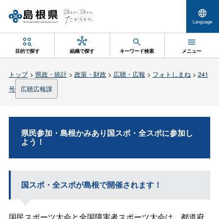
Language
目的で探す
組織で探す
キーワード検索
メニュー
トップ
>
県政・統計
>
政策・財政
>
広聴・広報
>
フォトしまね
>
241
号
広聴広報課
県民参加・島根かみあり国スポ・全スポに参加し
よう！
国スポ・全スポが島根で開催されます！
国民スポーツ大会と全国障害者スポーツ大会は、都道府