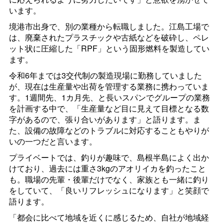
います。
境港市出身で、別の業種から転職しました。江島工場で
は、廃棄されたプラスチックや古紙などを破砕し、ペレ
ット状に圧縮した「RPF」という固形燃料を製造してい
ます。
令和6年までは3交代制の製造現場に勤務していました
が、現在は生産量や出荷を管理する業務に携わっていま
す。1週間先、1カ月先、と長いスパンでグループの業務
を計画する中で、「生産量など目に見えて目標となる数
字があるので、張り合いがあります」と語ります。ま
た、設備の故障などのトラブルに対応することもやりが
いの一つだと言います。
プライベートでは、釣りが趣味で、島根半島によく出か
けており、過去には重さ3kgのアオリイカを釣ったこと
も。職場の先輩・後輩だけでなく、家族とも一緒に釣り
をしていて、「良いリフレッシュになります」と笑顔で
語ります。
「都会に比べて地域を近くに感じるため、自社が地域経