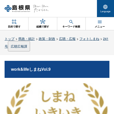
Language
目的で探す
組織で探す
キーワード検索
メニュー
トップ
>
県政・統計
>
政策・財政
>
広聴・広報
>
フォトしまね
>
241
号
広聴広報課
work&lifeしまねVol.9