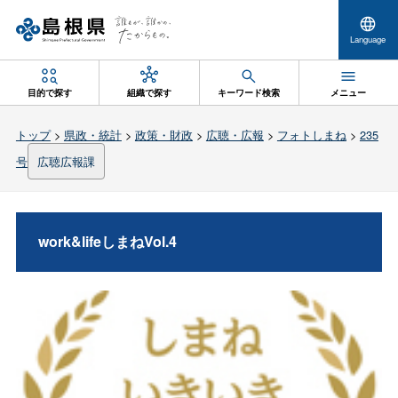
Language
目的で探す
組織で探す
キーワード検索
メニュー
トップ
>
県政・統計
>
政策・財政
>
広聴・広報
>
フォトしまね
>
235
号
広聴広報課
work&lifeしまねVol.4