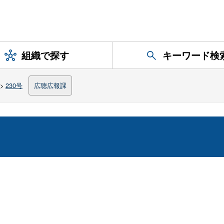
組織で探す
キーワード検
>
230号
広聴広報課