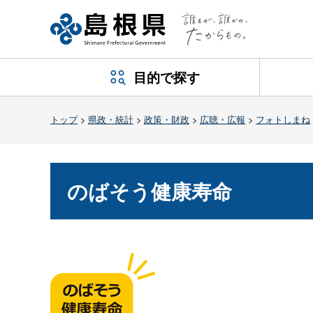
目的で探す
トップ
>
県政・統計
>
政策・財政
>
広聴・広報
>
フォトしまね
のばそう健康寿命