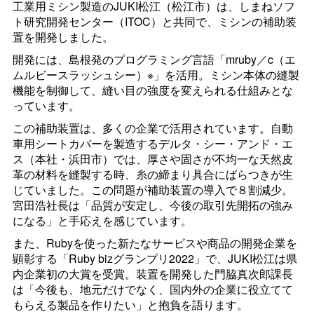
工業用ミシン製造の
JUKI
松江（松江市）は、しまねソフ
ト研究開発センター（
ITOC
）と共同で、ミシンの補助装
置を開発しました。
開発には、島根発のプログラミング言語「
mruby／c
（エ
ムルビースラッシュシー）※」を活用。ミシン本体の縫製
機能を制御して、縫い目の強度を変えられる仕組みとな
っています。
この補助装置は、多くの企業で活用されています。自動
車用シートカバーを製造するデルタ・シー・アンド・エ
ス（本社・浜田市）では、厚さや固さが不均一な天然皮
革の材料を縫製する時、糸の締まり具合にばらつきが生
じていました。この問題が補助装置の導入で８割減少。
宮田浩社長は「品質が安定し、今後の取引先開拓の強み
になる」と手応えを感じています。
また、
Ruby
を使った新たなサービスや商品の開発企業を
顕彰する「
Ruby biz
グランプリ2022」で、
JUKI
松江は県
内企業初の大賞を受賞。装置を開発した門脇真次郎課長
は「今後も、地元だけでなく、国内外の企業に役立てて
もらえる製品を作りたい」と抱負を語ります。