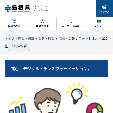
Language
目的で探す
組織で探す
キーワード検索
メニュー
トップ
>
県政・統計
>
政策・財政
>
広聴・広報
>
フォトしまね
>
229
号
広聴広報課
進む！デジタルトランスフォーメーション
※