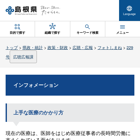
Language
目的で探す
組織で探す
キーワード検索
メニュー
トップ
>
県政・統計
>
政策・財政
>
広聴・広報
>
フォトしまね
>
229
号
広聴広報課
インフォメーション
上手な医療のかかり方
現在の医療は、医師をはじめ医療従事者の長時間労働に
支えられている面があります。