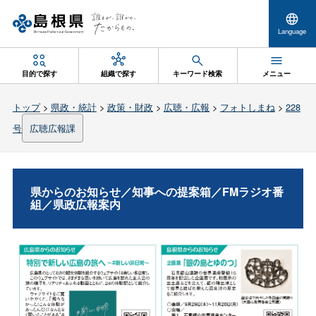
Language
目的で探す
組織で探す
キーワード検索
メニュー
トップ
>
県政・統計
>
政策・財政
>
広聴・広報
>
フォトしまね
>
228
号
広聴広報課
県からのお知らせ／知事への提案箱／FMラジオ番
組／県政広報案内