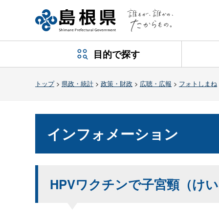
目的で探す
トップ
>
県政・統計
>
政策・財政
>
広聴・広報
>
フォトしまね
インフォメーション
HPVワクチンで子宮頸（け