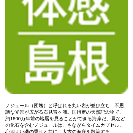
ノジュール（団塊）と呼ばれる丸い岩が並び立ち、不思
議な光景が広がる石見畳ヶ浦。国指定の天然記念物で、
約1600万年前の地層を見ることができる海岸だ。貝など
の化石を含むノジュールは、さながらタイムカプセル。
心地よい磯の香りと共に、太古の海底を散策する。