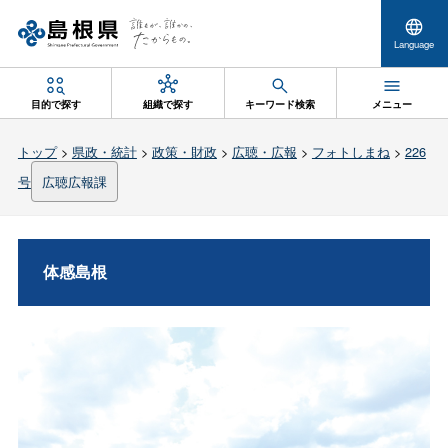
Language
目的で探す
組織で探す
キーワード検索
メニュー
トップ
>
県政・統計
>
政策・財政
>
広聴・広報
>
フォトしまね
>
226
号
広聴広報課
体感島根