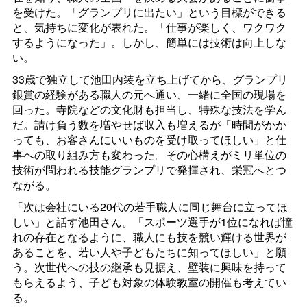
を受けた。「グランプリに出たい」という目標ができる
と、気持ちに変化が表れた。「仕事が楽しく、ワクワク
するようになった」。しかし、簡単には技術は向上しな
い。
33歳で独立して池田内装を立ち上げてから、グランプリ
銀賞の経験がある職人の元へ通い、一緒に全国の現場を
回った。寺院などの文化財も担当し、特殊な技法を学ん
だ。請け負う数を増やせば収入も増えるが「時間がかか
っても、お客さんにいいものを受け取ってほしい」と仕
事への取り組み方も変わった。その心構えがミリ単位の
技術が問われる技能グランプリで発揮され、栄冠へとつ
ながる。
「次は会社にいる20代の若手職人に同じ舞台に立ってほ
しい」と話す池田さん。「スポーツ選手が1位になれば憧
れの存在となるように、職人にも技を競い輝ける世界が
あることを、若い人や子どもたちに知ってほしい」と願
う。次世代への技の継承も見据え、壁装に興味を持って
もらえるよう、子ども対象の体験教室の開催も考えてい
る。