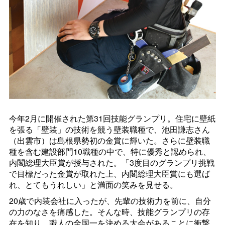
今年2月に開催された第31回技能グランプリ。住宅に壁紙
を張る「壁装」の技術を競う壁装職種で、池田謙志さん
（出雲市）は島根県勢初の金賞に輝いた。さらに壁装職
種を含む建設部門10職種の中で、特に優秀と認められ、
内閣総理大臣賞が授与された。「3度目のグランプリ挑戦
で目標だった金賞が取れた上、内閣総理大臣賞にも選ば
れ、とてもうれしい」と満面の笑みを見せる。
20歳で内装会社に入ったが、先輩の技術力を前に、自分
の力のなさを痛感した。そんな時、技能グランプリの存
在を知り、職人の全国一を決める大会があることに衝撃