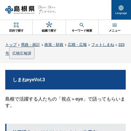
Language
目的で探す
組織で探す
キーワード検索
メニュー
トップ
>
県政・統計
>
政策・財政
>
広聴・広報
>
フォトしまね
>
223
号
広聴広報課
しまねeyeVol.3
島根で活躍する人たちの「視点＝eye」で語ってもらいま
す。