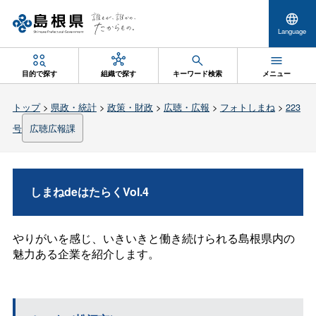
Language
目的で探す
組織で探す
キーワード検索
メニュー
トップ
>
県政・統計
>
政策・財政
>
広聴・広報
>
フォトしまね
>
223
号
広聴広報課
しまねdeはたらくVol.4
やりがいを感じ、いきいきと働き続けられる島根県内の
魅力ある企業を紹介します。