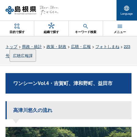
Language
目的で探す
組織で探す
キーワード検索
メニュー
トップ
>
県政・統計
>
政策・財政
>
広聴・広報
>
フォトしまね
>
223
号
広聴広報課
ワンシーンVol.4・吉賀町、津和野町、益田市
高津川悠久の流れ