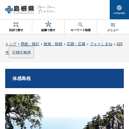
Language
目的で探す
組織で探す
キーワード検索
メニュー
トップ
>
県政・統計
>
政策・財政
>
広聴・広報
>
フォトしまね
>
223
号
広聴広報課
体感島根