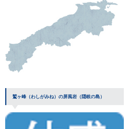
鷲ヶ峰（わしがみね）の屏風岩（隠岐の島）