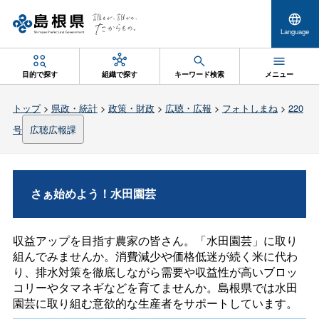
Language
目的で探す
組織で探す
キーワード検索
メニュー
トップ
>
県政・統計
>
政策・財政
>
広聴・広報
>
フォトしまね
>
220
号
広聴広報課
さぁ始めよう！水田園芸
収益アップを目指す農家の皆さん。「水田園芸」に取り
組んでみませんか。消費減少や価格低迷が続く米に代わ
り、排水対策を徹底しながら需要や収益性が高いブロッ
コリーやタマネギなどを育てませんか。島根県では水田
園芸に取り組む意欲的な生産者をサポートしています。