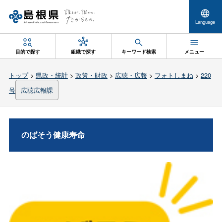
Language
目的で探す
組織で探す
キーワード検索
メニュー
トップ
>
県政・統計
>
政策・財政
>
広聴・広報
>
フォトしまね
>
220
号
広聴広報課
のばそう健康寿命