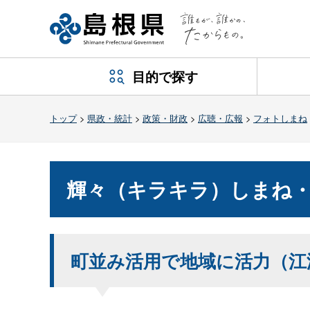
目的で探す
トップ
>
県政・統計
>
政策・財政
>
広聴・広報
>
フォトしまね
輝々（キラキラ）しまね・
町並み活用で地域に活力（江