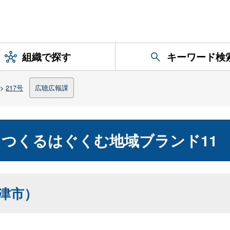
組織で探す
キーワード検
>
217号
広聴広報課
つくるはぐくむ地域ブランド11
津市）