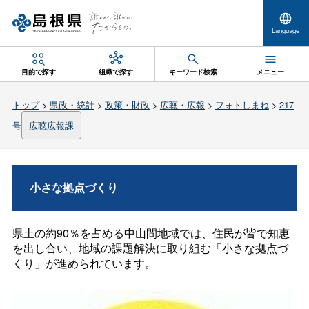
Language
目的で探す
組織で探す
キーワード検索
メニュー
トップ
>
県政・統計
>
政策・財政
>
広聴・広報
>
フォトしまね
>
217
号
広聴広報課
小さな拠点づくり
県土の約90％を占める中山間地域では、住民が皆で知恵
を出し合い、地域の課題解決に取り組む「小さな拠点づ
くり」が進められています。