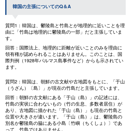
韓国の主張についてのQ＆A
質問1：韓国は、鬱陵島と竹島とが地理的に近いことを理
由に「竹島は地理的に鬱陵島の一部」だと主張していま
す。
回答：国際法上、地理的に距離が近いことのみを理由に
領有権が認められることはありません。このことは、国
際判例（1928年パルマス島事件など）からも示されてい
ます。
質問2：韓国は、朝鮮の古文献や古地図をもとに、「于山
（うざん）〔島〕」が現在の竹島だと主張しています。
回答：朝鮮の古文献にある「于山（島）」の記述には、
竹島の実状に合わないもの（竹の生息、多数者居住）が
あり、古地図に描かれた「于山（島）」も現在の竹島と
位置や大きさが違います。「于山（島）」は、鬱陵島の
別名か鬱陵島の脇にある小島〔竹嶼（ちくしょ）〕であ
って、竹島ではありません。