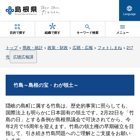
Language
目的で探す
組織で探す
キーワード検索
メニュー
トップ
>
県政・統計
>
政策・財政
>
広聴・広報
>
フォトしまね
>
217
号
広聴広報課
竹島～島根の宝・わが領土～
隠岐の島町に属する竹島は、歴史的事実に照らしても、
国際法上も明らかに日本固有の領土です。2月22日を「竹
島の日」とする条例が島根県議会で可決されてから、今
年2月で15周年を迎えます。竹島の領土権の早期確立を目
指して、引き続き竹島問題へのご理解とご支援をお願い
します。