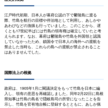
江戸時代初期、日本人が幕府公認の下で鬱陵島に渡る
際、竹島を航行の目標や停泊地として利用し、あしかや
あわびなどの漁猟も行っていました。このことから、遅
くとも17世紀半ばには竹島の領有権は確立していたと考
えられます。なお、幕府は鬱陵島や竹島を外国領と認識
していなかったため、鎖国令で日本人の海外への渡航を
禁止した当時も、これらの島への渡航が禁止されること
はありませんでした。
国際法上の根拠
政府は、1905年1月に閣議決定をもって竹島を日本に編
入し、領有の意思を再確認しました。同年2月22日に島根
県知事は竹島の島名で隠岐島司の所管になったことを告
示し、竹島を官有地台帳に登録するとともに、あしか猟