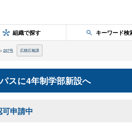
組織で探す
キーワード検
>
207号
広聴広報課
パスに4年制学部新設へ
認可申請中