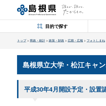
目的で探す
トップ
>
県政・統計
>
政策・財政
>
広聴・広報
>
フォトしまね
島根県立大学・松江キャン
平成30年4月開設予定・設置